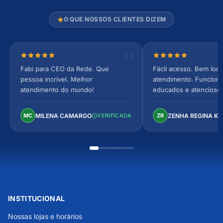
O QUE NOSSOS CLIENTES DIZEM
Nota 5 de 5 estrelas
Nota 5 de 5 estrel
Fabi para CEO da Rede. Que
Fácil acesso. Bem loca
pessoa incrível. Melhor
atendimento. Funcionár
atendimento do mundo!
educados e atencioso
arejado, espaçoso e co
Perfeito!
MILENA CAMARGO
ZENHA REGINA K
MC
VERIFICADA
ZR
INSTITUCIONAL
Nossas lojas e horários