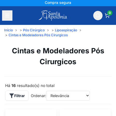
+150 mil avaliações
0
Início
Pós Cirúrgico
Lipoaspiração
Cintas e Modeladores Pós Cirurgicos
Cintas e Modeladores Pós
Cirurgicos
Há
16
resultado(s) no total
Filtrar
Ordenar: