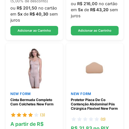
(5,00% de desconto)
ou
R$ 216,00
no cartão
ou
R$ 201,50
no cartão
em
5x
de
R$ 43,20
sem
em
5x
de
R$ 40,30
sem
juros
juros
Adicionar ao Carrinho
Adicionar ao Carrinho
NEW FORM
NEW FORM
Cinta Bermuda Completo
Protetor Placa De Co
Com Colchetes New Form
Contenção Abdominal Pós
Cirúrgica Flexivel New Form
(3)
(0)
A partir de R$
R$ 31,83 no PIX