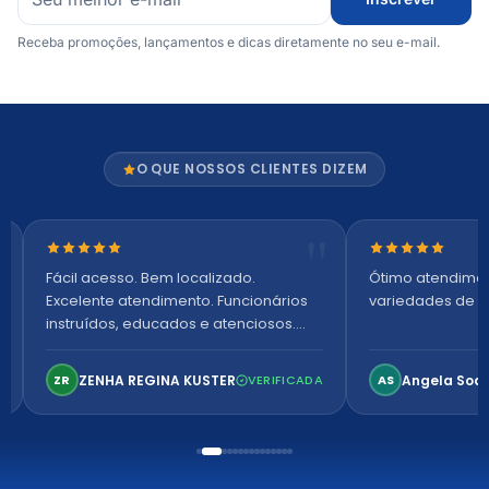
Receba promoções, lançamentos e dicas diretamente no seu e-mail.
O QUE NOSSOS CLIENTES DIZEM
Nota 5 de 5 estrelas
Nota 5 de 5 es
Fácil acesso. Bem localizado.
Ótimo atendime
Excelente atendimento. Funcionários
variedades de p
instruídos, educados e atenciosos.
Ambiente arejado, espaçoso e
confortável. Perfeito!
ZENHA REGINA KUSTER
Angela Soa
ZR
VERIFICADA
AS