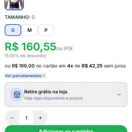
TAMANHO:
G
G
M
P
R$ 160,55
no PIX
(5,00% de desconto)
ou
R$ 169,00
no cartão em
4x
de
R$ 42,25
sem juros
Ver parcelamentos
Retire grátis na loja
Veja lojas disponíveis e prazos
Adicionar ao carrinho