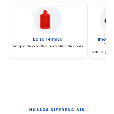
Bolsa Térmica
Imobili
Torn
Terapia de calor/frio para alívio de dores
Mais segura
NOSSOS DIFERENCIAIS