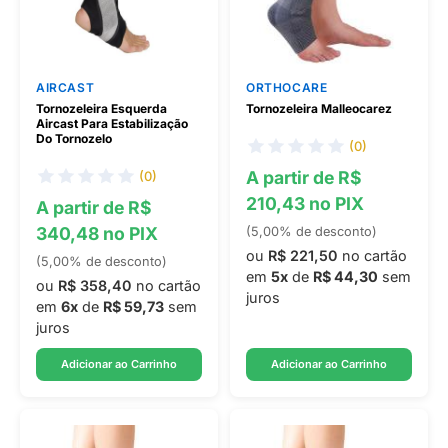
AIRCAST
ORTHOCARE
Tornozeleira Esquerda
Tornozeleira Malleocarez
Aircast Para Estabilização
Do Tornozelo
(0)
A partir de R$
(0)
210,43 no PIX
A partir de R$
340,48 no PIX
(5,00% de desconto)
ou
R$ 221,50
no cartão
(5,00% de desconto)
em
5x
de
R$ 44,30
sem
ou
R$ 358,40
no cartão
juros
em
6x
de
R$ 59,73
sem
juros
Adicionar ao Carrinho
Adicionar ao Carrinho