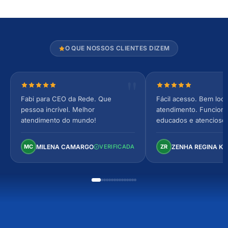
O QUE NOSSOS CLIENTES DIZEM
Nota 5 de 5 estrelas
Nota 5 de 5 estrel
Fabi para CEO da Rede. Que
Fácil acesso. Bem loca
pessoa incrível. Melhor
atendimento. Funcionár
atendimento do mundo!
educados e atencioso
arejado, espaçoso e co
Perfeito!
MILENA CAMARGO
ZENHA REGINA K
MC
VERIFICADA
ZR