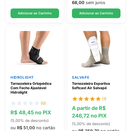
68,00
sem juros
Adicionar ao Carrinho
Adicionar ao Carrinho
HIDROLIGHT
SALVAPE
Tornozeleira Ortopédica
Tornozeleira Esportiva
Com Fecho Ajustável
Softcast Air Salvapé
Hidrolight
(1)
(0)
A partir de R$
R$ 48,45 no PIX
246,72 no PIX
(5,00% de desconto)
(5,00% de desconto)
ou
R$ 51,00
no cartão
ou
R$ 259,70
no cartão