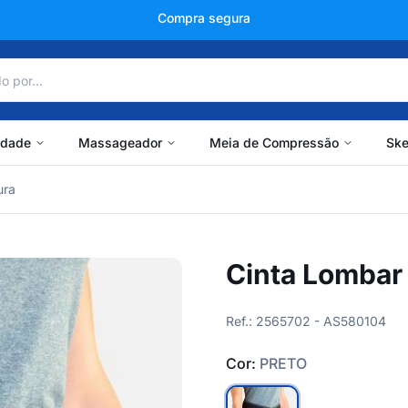
+150 mil avaliações
idade
Massageador
Meia de Compressão
Ske
ura
Cinta Lombar
Ref.: 2565702 - AS580104
Cor:
PRETO