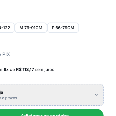
4-122
M 79-91CM
P 66-79CM
o PIX
em
6x
de
R$ 113,17
sem juros
ja
is e prazos
Adicionar ao carrinho