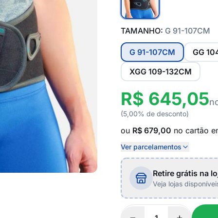
TAMANHO:
G 91-107CM
G 91-107CM
GG 10
XGG 109-132CM
R$ 645,05
n
(5,00% de desconto)
ou
R$ 679,00
no cartão 
Ver parcelamentos
Retire grátis na lo
Veja lojas disponíve