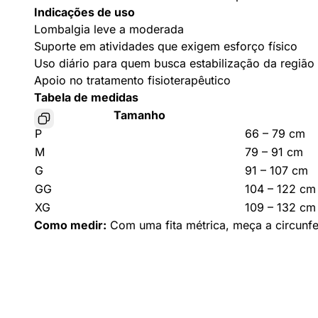
Indicações de uso
Lombalgia leve a moderada
Suporte em atividades que exigem esforço físico
Uso diário para quem busca estabilização da região
Apoio no tratamento fisioterapêutico
Tabela de medidas
Tamanho
P
66 – 79 cm
M
79 – 91 cm
G
91 – 107 cm
GG
104 – 122 cm
XG
109 – 132 cm
Como medir:
Com uma fita métrica, meça a circunfer