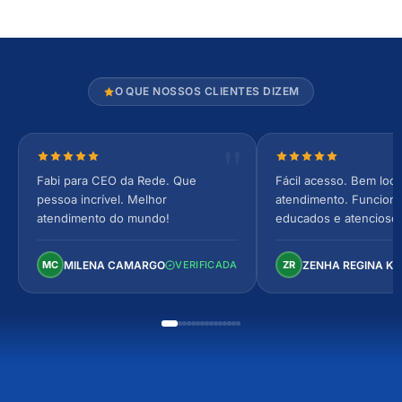
O QUE NOSSOS CLIENTES DIZEM
Nota 5 de 5 estrelas
Nota 5 de 5 estrel
Fabi para CEO da Rede. Que
Fácil acesso. Bem loca
pessoa incrível. Melhor
atendimento. Funcionár
atendimento do mundo!
educados e atencioso
arejado, espaçoso e co
Perfeito!
MILENA CAMARGO
ZENHA REGINA K
MC
VERIFICADA
ZR