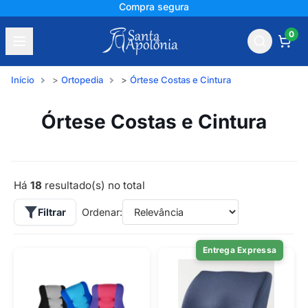
+150 mil avaliações
0
Início
Ortopedia
Órtese Costas e Cintura
Órtese Costas e Cintura
Há
18
resultado(s) no total
Filtrar
Ordenar:
Entrega Expressa