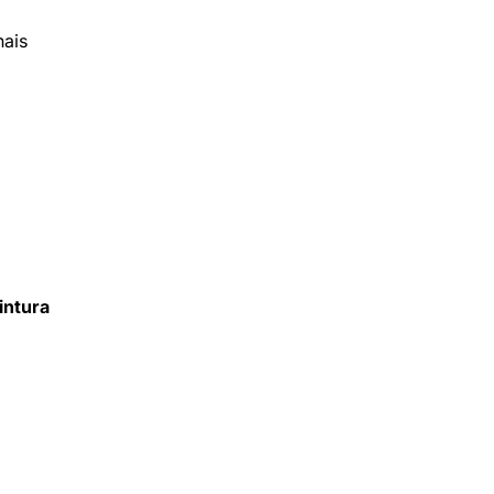
nais
intura