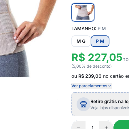
TAMANHO:
P M
M G
P M
R$ 227,05
no
(5,00% de desconto)
ou
R$ 239,00
no cartão 
Ver parcelamentos
Retire grátis na lo
Veja lojas disponíve