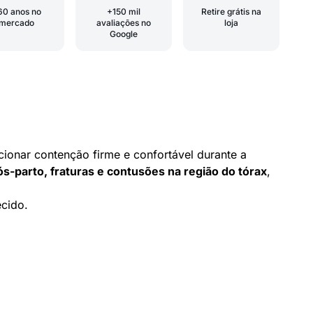
60 anos no
+150 mil
Retire grátis na
mercado
avaliações no
loja
Google
cionar contenção firme e confortável durante a
pós-parto, fraturas e contusões na região do tórax
,
ecido.