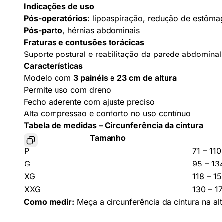
Indicações de uso
Pós-operatórios
: lipoaspiração, redução de estômag
Pós-parto
, hérnias abdominais
Fraturas e contusões torácicas
Suporte postural e reabilitação da parede abdominal
Características
Modelo com
3 painéis e 23 cm de altura
Permite uso com dreno
Fecho aderente com ajuste preciso
Alta compressão e conforto no uso contínuo
Tabela de medidas – Circunferência da cintura
Tamanho
P
71 – 11
G
95 – 13
XG
118 – 1
XXG
130 – 1
Como medir:
Meça a circunferência da cintura na a