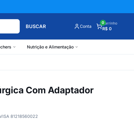
0
Carrinho
BUSCAR
Conta
R$ 0
chers
Nutrição e Alimentação
rúrgica Com Adaptador
ANVISA 81218560022