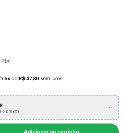
 PIX
em
5x
de
R$ 47,80
sem juros
ja
is e prazos
Adicionar ao carrinho