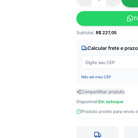
Ti
Subtotal:
R$
227,05
Calcular frete e prazo
Não sei meu CEP
Compartilhar produto
Disponível:
Em estoque
Produto pronto para envio