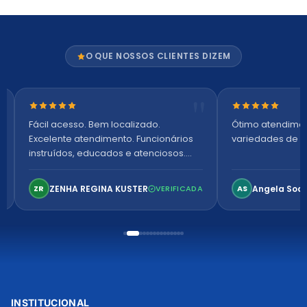
O QUE NOSSOS CLIENTES DIZEM
Nota 5 de 5 estrelas
Nota 5 de 5 es
Fácil acesso. Bem localizado.
Ótimo atendime
Excelente atendimento. Funcionários
variedades de p
instruídos, educados e atenciosos.
Ambiente arejado, espaçoso e
confortável. Perfeito!
ZENHA REGINA KUSTER
Angela Soa
ZR
VERIFICADA
AS
INSTITUCIONAL