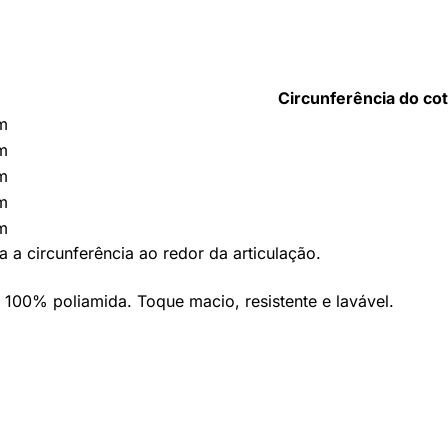
Circunferência do co
m
m
m
m
m
 circunferência ao redor da articulação.
100% poliamida. Toque macio, resistente e lavável.