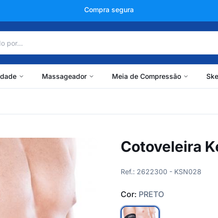
+150 mil avaliações
idade
Massageador
Meia de Compressão
Ske
Cotoveleira K
Ref.: 2622300 - KSN028
Cor:
PRETO