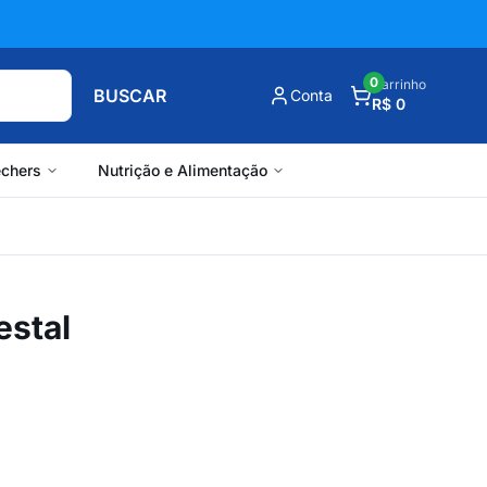
0
Carrinho
BUSCAR
Conta
R$ 0
chers
Nutrição e Alimentação
estal