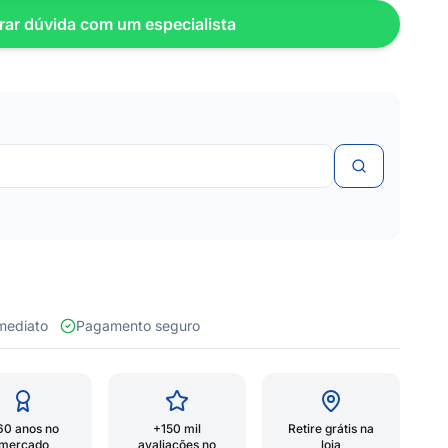
rar dúvida com um especialista
 imediato
Pagamento seguro
60 anos no
+150 mil
Retire grátis na
mercado
avaliações no
loja