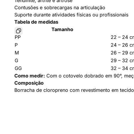
Tendinite, artrite e artrose
Contusões e sobrecargas na articulação
Suporte durante atividades físicas ou profissionais
Tabela de medidas
Tamanho
PP
22 – 24 c
P
24 – 26 c
M
26 – 29 c
G
29 – 32 c
GG
32 – 34 c
Como medir:
Com o cotovelo dobrado em 90°, meça a
Composição
Borracha de cloropreno com revestimento em tecido 