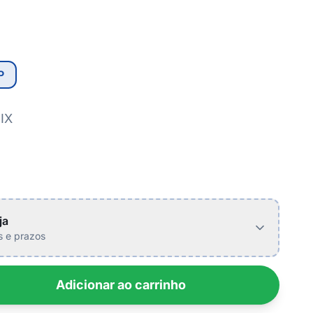
P
IX
ja
is e prazos
Adicionar ao carrinho