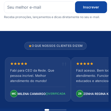
Inscrever
Receba promoções, lançamentos e dicas diretamente no seu e-mail.
O QUE NOSSOS CLIENTES DIZEM
Nota 5 de 5 estrelas
Nota 5 de 5 estrel
Fabi para CEO da Rede. Que
Fácil acesso. Bem loca
pessoa incrível. Melhor
atendimento. Funcionár
atendimento do mundo!
educados e atencioso
arejado, espaçoso e co
Perfeito!
MILENA CAMARGO
ZENHA REGINA K
MC
VERIFICADA
ZR