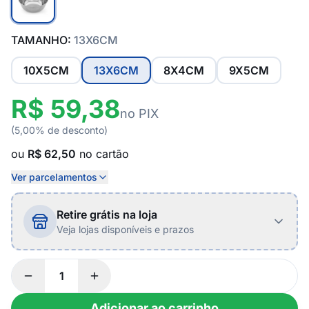
TAMANHO:
13X6CM
10X5CM
13X6CM
8X4CM
9X5CM
R$ 59,38
no PIX
(5,00% de desconto)
ou
R$ 62,50
no cartão
Ver parcelamentos
Retire grátis na loja
Veja lojas disponíveis e prazos
Adicionar ao carrinho