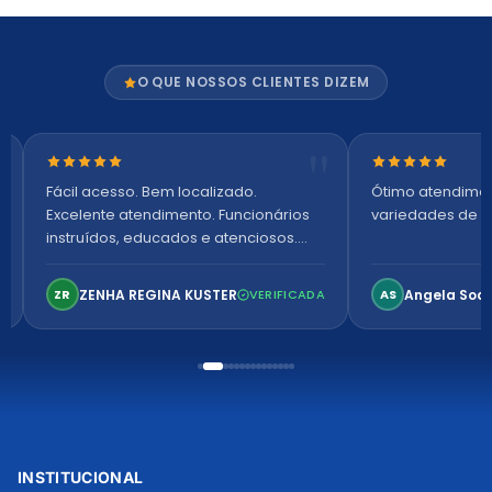
O QUE NOSSOS CLIENTES DIZEM
Nota 5 de 5 estrelas
Nota 5 de 5 es
Fácil acesso. Bem localizado.
Ótimo atendime
Excelente atendimento. Funcionários
variedades de p
instruídos, educados e atenciosos.
Ambiente arejado, espaçoso e
confortável. Perfeito!
ZENHA REGINA KUSTER
Angela Soa
ZR
VERIFICADA
AS
INSTITUCIONAL