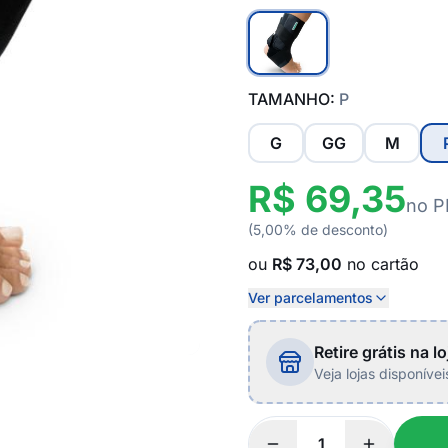
TAMANHO:
P
G
GG
M
R$ 69,35
no P
(5,00% de desconto)
ou
R$ 73,00
no cartão
Ver parcelamentos
Retire grátis na lo
Veja lojas disponíve