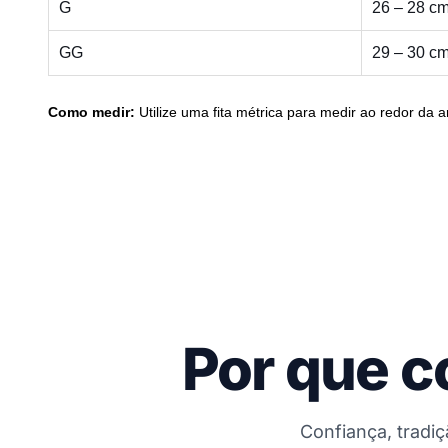
G
26 – 28 c
GG
29 – 30 c
Como medir:
Utilize uma fita métrica para medir ao redor da a
Por que c
Confiança, tradi