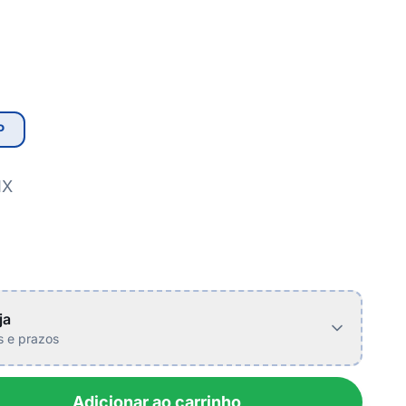
P
IX
ja
is e prazos
Adicionar ao carrinho