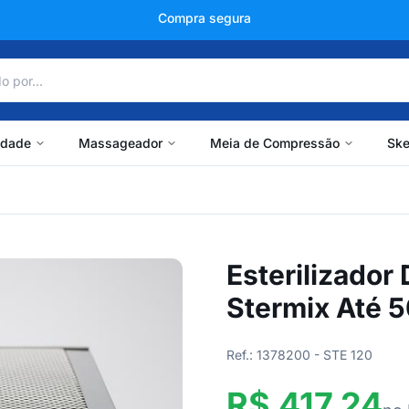
+150 mil avaliações
idade
Massageador
Meia de Compressão
Ske
Esterilizador 
Stermix Até 
Ref.: 1378200 - STE 120
R$ 417,24