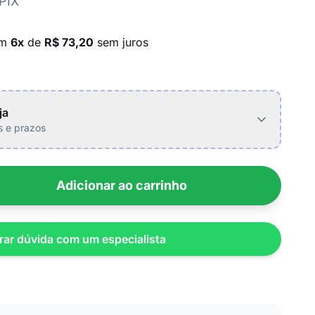
PIX
em
6x
de
R$ 73,20
sem juros
ja
is e prazos
Adicionar ao carrinho
rar dúvida com um especialista