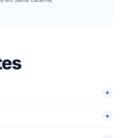
as em Santa Catarina,
tes