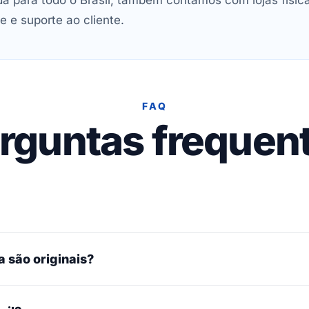
 para todo o Brasil, também contamos com lojas físic
e e suporte ao cliente.
FAQ
rguntas frequen
 são originais?