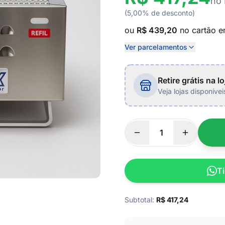
no 
(5,00% de desconto)
ou
R$ 439,20
no cartão 
Ver parcelamentos
Retire grátis na lo
Veja lojas disponíve
Ti
Subtotal:
R$
417,24