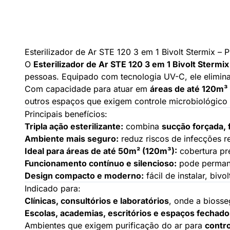
Esterilizador de Ar STE 120 3 em 1 Bivolt Stermix –
O
Esterilizador de Ar STE 120 3 em 1 Bivolt Stermix
pessoas. Equipado com tecnologia UV-C, ele elimina v
Com capacidade para atuar em
áreas de até 120m³
outros espaços que exigem controle microbiológico 
Principais benefícios:
Tripla ação esterilizante:
combina
sucção forçada, 
Ambiente mais seguro:
reduz riscos de infecções re
Ideal para áreas de até 50m² (120m³):
cobertura pre
Funcionamento contínuo e silencioso:
pode permane
Design compacto e moderno:
fácil de instalar, biv
Indicado para:
Clínicas, consultórios e laboratórios
, onde a biosse
Escolas, academias, escritórios e espaços fechado
Ambientes que exigem purificação do ar para
contro