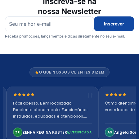
Inscreva-se na
nossa Newsletter
Inscrever
Receba promoções, lançamentos e dicas diretamente no seu e-mail.
O QUE NOSSOS CLIENTES DIZEM
Nota 5 de 5 estrelas
Nota 5 de 5 es
Fácil acesso. Bem localizado.
Ótimo atendime
Excelente atendimento. Funcionários
variedades de p
instruídos, educados e atenciosos.
Ambiente arejado, espaçoso e
confortável. Perfeito!
ZENHA REGINA KUSTER
Angela Soa
ZR
VERIFICADA
AS