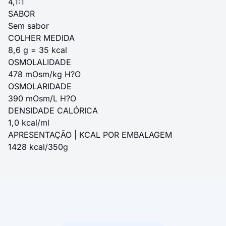
4,1:1
SABOR
Sem sabor
COLHER MEDIDA
8,6 g = 35 kcal
OSMOLALIDADE
478 mOsm/kg H?O
OSMOLARIDADE
390 mOsm/L H?O
DENSIDADE CALÓRICA
1,0 kcal/ml
APRESENTAÇÃO | KCAL POR EMBALAGEM
1428 kcal/350g