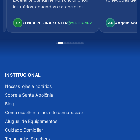
Excelente atendimento. Funcionários
variedades de p
instruídos, educados e atenciosos.
Ambiente arejado, espaçoso e
confortável. Perfeito!
ZENHA REGINA KUSTER
Angela Soa
ZR
VERIFICADA
AS
INSTITUCIONAL
Nossas lojas e horários
Sobre a Santa Apolônia
Blog
Como escolher a meia de compressão
Aluguel de Equipamentos
Cuidado Domiciliar
Tecnologias Skechers