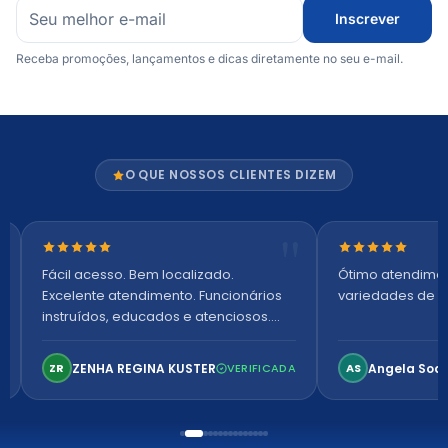
Inscrever
Receba promoções, lançamentos e dicas diretamente no seu e-mail.
O QUE NOSSOS CLIENTES DIZEM
Nota 5 de 5 estrelas
Nota 5 de 5 es
Fácil acesso. Bem localizado.
Ótimo atendime
Excelente atendimento. Funcionários
variedades de p
instruídos, educados e atenciosos.
Ambiente arejado, espaçoso e
confortável. Perfeito!
ZENHA REGINA KUSTER
Angela Soa
ZR
VERIFICADA
AS