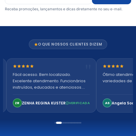
Receba promoções, lançamentos e dicas diretamente no seu e-mail.
O QUE NOSSOS CLIENTES DIZEM
Nota 5 de 5 estrelas
Nota 5 de 5 es
Fácil acesso. Bem localizado.
Ótimo atendime
Excelente atendimento. Funcionários
variedades de p
instruídos, educados e atenciosos.
Ambiente arejado, espaçoso e
confortável. Perfeito!
ZENHA REGINA KUSTER
Angela Soa
ZR
VERIFICADA
AS