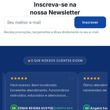
Inscreva-se na
nossa Newsletter
Inscrever
Receba promoções, lançamentos e dicas diretamente no seu e-mail.
O QUE NOSSOS CLIENTES DIZEM
Nota 5 de 5 estrelas
Nota 5 de 5 es
Fácil acesso. Bem localizado.
Ótimo atendime
Excelente atendimento. Funcionários
variedades de p
instruídos, educados e atenciosos.
Ambiente arejado, espaçoso e
confortável. Perfeito!
ZENHA REGINA KUSTER
Angela Soa
ZR
VERIFICADA
AS