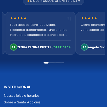
O QUE NOSSOS CLIENTES DIZEM
Nota 5 de 5 estrelas
Nota 5 de 5 es
Fácil acesso. Bem localizado.
Ótimo atendime
Excelente atendimento. Funcionários
variedades de p
instruídos, educados e atenciosos.
Ambiente arejado, espaçoso e
confortável. Perfeito!
ZENHA REGINA KUSTER
Angela Soa
ZR
VERIFICADA
AS
INSTITUCIONAL
Nossas lojas e horários
Sobre a Santa Apolônia