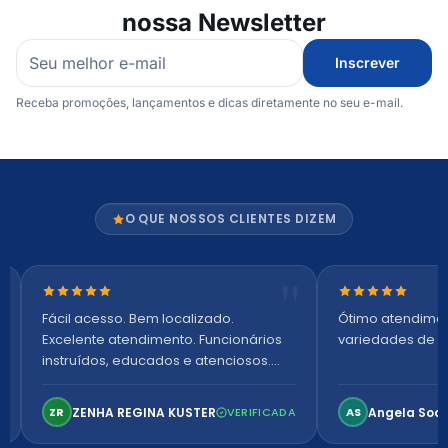
nossa Newsletter
Inscrever
Receba promoções, lançamentos e dicas diretamente no seu e-mail.
O QUE NOSSOS CLIENTES DIZEM
Nota 5 de 5 estrelas
Nota 5 de 5 es
Fácil acesso. Bem localizado.
Ótimo atendime
Excelente atendimento. Funcionários
variedades de p
instruídos, educados e atenciosos.
Ambiente arejado, espaçoso e
confortável. Perfeito!
ZENHA REGINA KUSTER
Angela Soa
ZR
VERIFICADA
AS