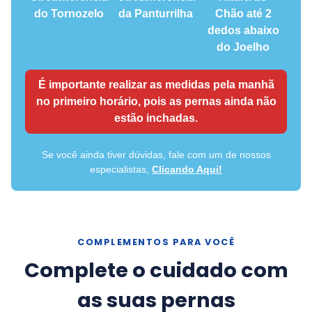
do Tornozelo
da Panturrilha
Chão até 2
dedos abaixo
do Joelho
É importante realizar as medidas pela manhã
no primeiro horário, pois as pernas ainda não
estão inchadas.
Se você ainda tiver dúvidas, fale com um de nossos
especialistas,
Clicando Aqui!
COMPLEMENTOS PARA VOCÊ
Complete o cuidado com
as suas pernas