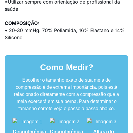
*Utilizar sempre com orientação de profissional da
saúde
COMPOSIÇÃO:
• 20-30 mmHg: 70% Poliamida; 16% Elastano e 14%
Silicone
Como Medir?
Escolher o tamanho exato de sua meia de
compressão é de extrema importância, pois está
relacionado diretamente com a compressão que a
meia exercerá em sua perna. Para determinar o
tamanho correto veja o passo a passo abaixo.
Circunferência
Circunferência
Altura do