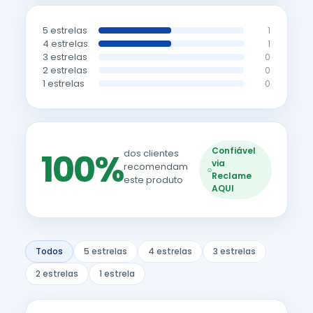
5 estrelas
1
4 estrelas
1
3 estrelas
0
2 estrelas
0
1 estrelas
0
Confiável
100%
dos clientes
via
recomendam
Reclame
este produto
AQUI
Todos
5 estrelas
4 estrelas
3 estrelas
2 estrelas
1 estrela