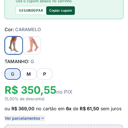
Use o cupom abaixo no carrinho
Copiar cupom
SEGUNDOPAR
Cor:
CARAMELO
TAMANHO:
G
G
M
P
R$ 350,55
no PIX
(5,00% de desconto)
ou
R$ 369,00
no cartão em
6x
de
R$ 61,50
sem juros
Ver parcelamentos