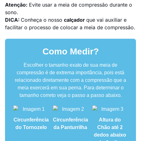
Atenção:
Evite usar a meia de compressão durante o
sono.
DICA:
Conheça o nosso
calçador
que vai auxiliar e
facilitar o processo de colocar a meia de compressão.
Como Medir?
Escolher o tamanho exato de sua meia de
compressão é de extrema importância, pois está
relacionado diretamente com a compressão que a
meia exercerá em sua perna. Para determinar o
tamanho correto veja o passo a passo abaixo.
Circunferência
Circunferência
Altura do
do Tornozelo
da Panturrilha
Chão até 2
dedos abaixo