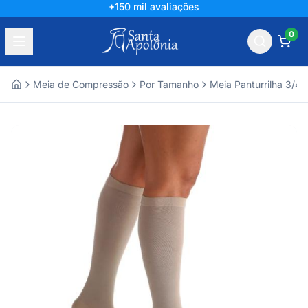
Líder há mais de 60 anos
0
Meia de Compressão
Por Tamanho
Meia Panturrilha 3/4
Home