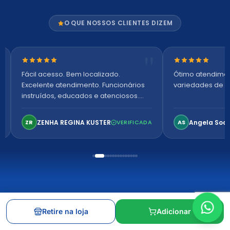
O QUE NOSSOS CLIENTES DIZEM
Nota 5 de 5 estrelas
Nota 5 de 5 es
Fácil acesso. Bem localizado.
Ótimo atendime
Excelente atendimento. Funcionários
variedades de p
instruídos, educados e atenciosos.
Ambiente arejado, espaçoso e
confortável. Perfeito!
ZENHA REGINA KUSTER
Angela Soa
ZR
VERIFICADA
AS
INSTITUCIONAL
Retire na loja
Adicionar
Nossas lojas e horários