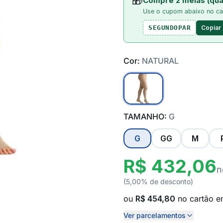
🎁
Compre 2 meias (qua
Use o cupom abaixo no ca
Copiar
SEGUNDOPAR
Cor:
NATURAL
TAMANHO:
G
G
GG
M
R$ 432,06
n
(5,00% de desconto)
ou
R$ 454,80
no cartão 
Ver parcelamentos