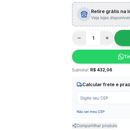
Retire grátis na l
Veja lojas disponíve
Ti
Subtotal:
R$
432,06
Calcular frete e pra
Não sei meu CEP
Compartilhar produto