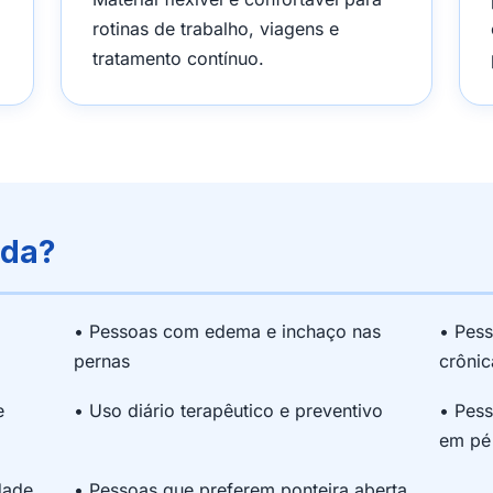
rotinas de trabalho, viagens e
tratamento contínuo.
ada?
• Pessoas com edema e inchaço nas
• Pess
pernas
crônic
e
• Uso diário terapêutico e preventivo
• Pes
em pé
dade
• Pessoas que preferem ponteira aberta