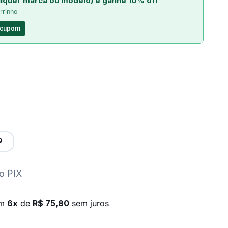
lquer marca ou modelo) e ganhe 10% off
rrinho
 cupom
P
o PIX
em
6x
de
R$ 75,80
sem juros