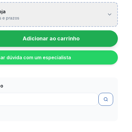
oja
is e prazos
Adicionar ao carrinho
rar dúvida com um especialista
zo