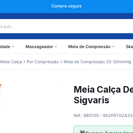
+150 mil avaliações
idade
Massageador
Meia de Compressão
Ske
Meia Calça
Por Compressão
Meia de Compressão 20-30mmHg
Meia Calça 
Sigvaris
Ref.: 985700 - 862PATG2A33