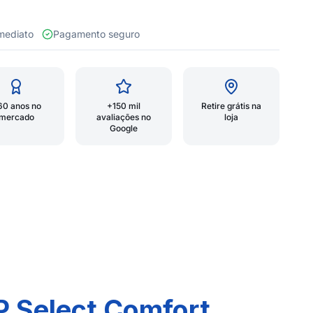
 imediato
Pagamento seguro
60 anos no
+150 mil
Retire grátis na
mercado
avaliações no
loja
Google
P Select Comfort