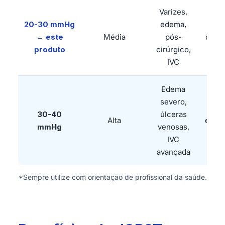
Varizes,
20-30 mmHg
edema,
Tra
← este
Média
pós-
com 
produto
cirúrgico,
m
IVC
Edema
severo,
30-40
úlceras
Alta
exclu
mmHg
venosas,
m
IVC
avançada
*Sempre utilize com orientação de profissional da saúde.