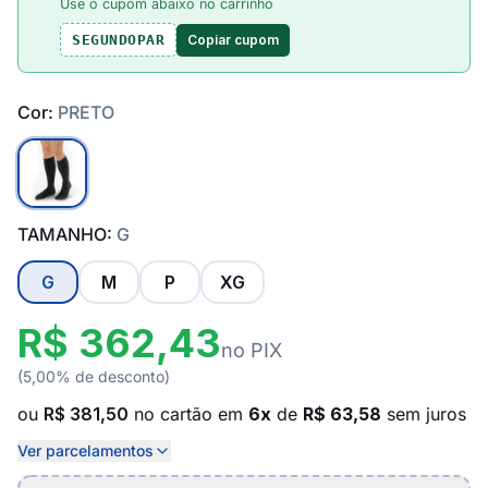
Use o cupom abaixo no carrinho
Copiar cupom
SEGUNDOPAR
Cor:
PRETO
TAMANHO:
G
G
M
P
XG
R$ 362,43
no PIX
(5,00% de desconto)
ou
R$ 381,50
no cartão em
6x
de
R$ 63,58
sem juros
Ver parcelamentos