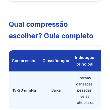
Qual compressão
escolher? Guia completo
Indicação
Pe
Compressão
Classificação
principal
u
Pernas
cansadas,
Pre
15-20 mmHg
Baixa
pesadas,
confo
veias
reticulares