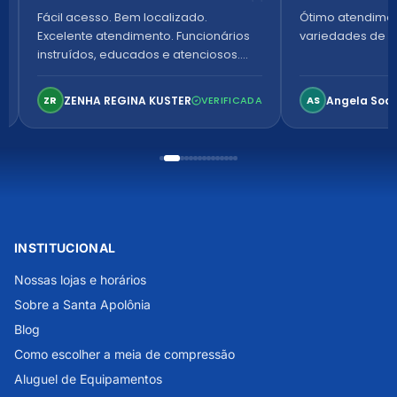
Fácil acesso. Bem localizado.
Ótimo atendime
Excelente atendimento. Funcionários
variedades de p
instruídos, educados e atenciosos.
Ambiente arejado, espaçoso e
confortável. Perfeito!
ZENHA REGINA KUSTER
Angela Soa
ZR
VERIFICADA
AS
INSTITUCIONAL
Nossas lojas e horários
Sobre a Santa Apolônia
Blog
Como escolher a meia de compressão
Aluguel de Equipamentos