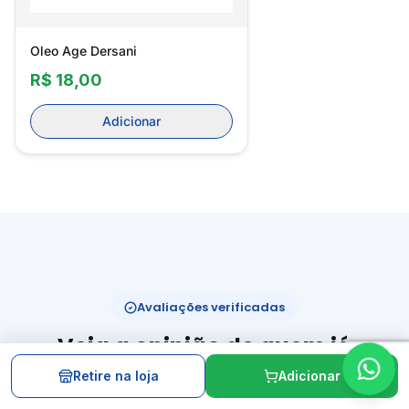
Oleo Age Dersani
R$ 18,00
Adicionar
Avaliações verificadas
Veja a opinião de quem já
comprou
Retire na loja
Adicionar
Comentários reais de clientes que compraram,