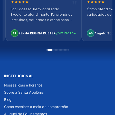
Nota 5 de 5 estrelas
Nota 5 de 5 es
Fácil acesso. Bem localizado.
Ótimo atendime
Excelente atendimento. Funcionários
variedades de p
instruídos, educados e atenciosos.
Ambiente arejado, espaçoso e
confortável. Perfeito!
ZENHA REGINA KUSTER
Angela Soa
ZR
VERIFICADA
AS
INSTITUCIONAL
Nossas lojas e horários
Sobre a Santa Apolônia
Blog
Como escolher a meia de compressão
Aluguel de Equipamentos