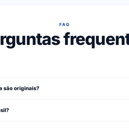
FAQ
rguntas frequen
 são originais?
sil?