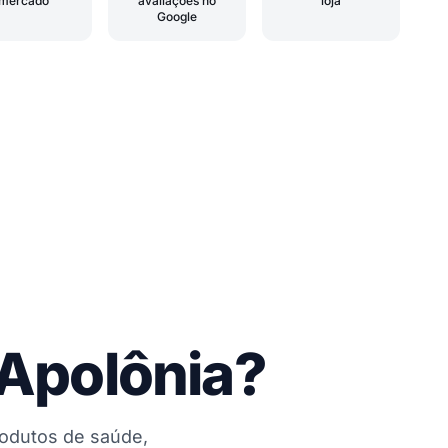
mercado
avaliações no
loja
Google
 Apolônia?
rodutos de saúde,