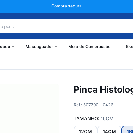
+150 mil avaliações
idade
Massageador
Meia de Compressão
Ske
Pinca Histolo
Ref.: 507700 - 0426
TAMANHO:
16CM
12CM
14CM
1