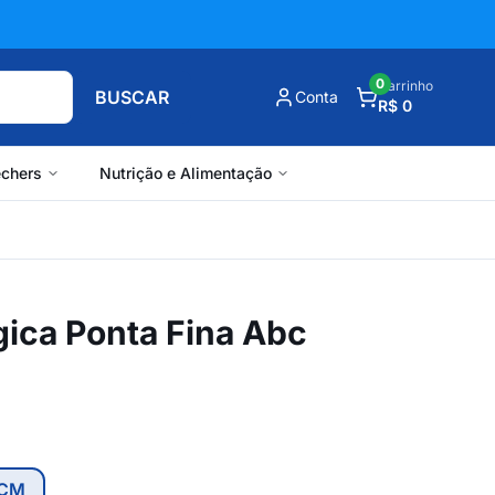
0
Carrinho
BUSCAR
Conta
R$ 0
chers
Nutrição e Alimentação
gica Ponta Fina Abc
6CM