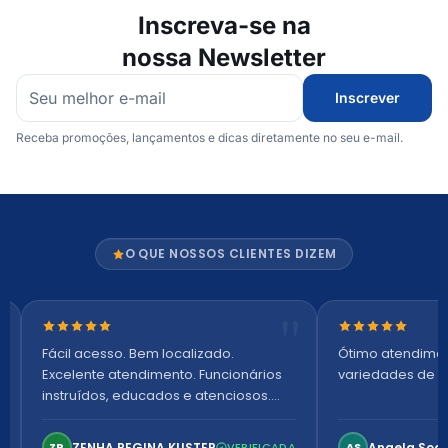
Inscreva-se na
nossa Newsletter
Inscrever
Receba promoções, lançamentos e dicas diretamente no seu e-mail.
O QUE NOSSOS CLIENTES DIZEM
Nota 5 de 5 estrelas
Nota 5 de 5 es
Fácil acesso. Bem localizado.
Ótimo atendime
Excelente atendimento. Funcionários
variedades de p
instruídos, educados e atenciosos.
Ambiente arejado, espaçoso e
confortável. Perfeito!
ZENHA REGINA KUSTER
Angela Soa
ZR
VERIFICADA
AS