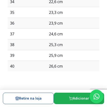
34
22,6 cm
35
23,3 cm
36
23,9 cm
37
24,6 cm
38
25,3 cm
39
25,9 cm
40
26,6 cm
Retire na loja
Adicionar