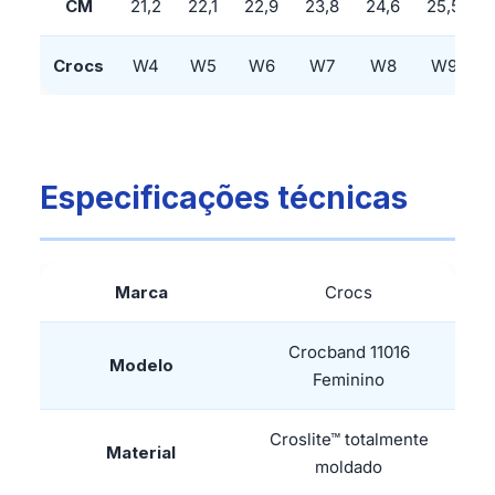
CM
21,2
22,1
22,9
23,8
24,6
25,5
Crocs
W4
W5
W6
W7
W8
W9
Especificações técnicas
Marca
Crocs
Crocband 11016
Modelo
Feminino
Croslite™ totalmente
Material
moldado