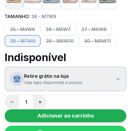
TAMANHO:
38 - M7W9
35 - M4W6
36 - M5W7
37 - M6W8
38 - M7W9
39 - M8W10
40 - M9W11
Indisponível
Retire grátis na loja
Veja lojas disponíveis e prazos
Adicionar ao carrinho