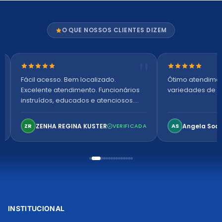
O QUE NOSSOS CLIENTES DIZEM
Nota 5 de 5 estrelas
Nota 5 de 5 es
Fácil acesso. Bem localizado.
Ótimo atendime
Excelente atendimento. Funcionários
variedades de p
instruídos, educados e atenciosos.
Ambiente arejado, espaçoso e
confortável. Perfeito!
ZENHA REGINA KUSTER
Angela Soa
ZR
VERIFICADA
AS
INSTITUCIONAL