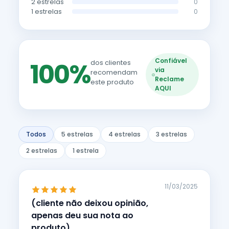
2 estrelas
0
1 estrelas
0
Confiável
100%
dos clientes
via
recomendam
Reclame
este produto
AQUI
Todos
5 estrelas
4 estrelas
3 estrelas
2 estrelas
1 estrela
11/03/2025
(cliente não deixou opinião,
apenas deu sua nota ao
produto)