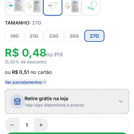
TAMANHO:
27G
19G
21G
23G
25G
27G
R$ 0,48
no PIX
(5,00% de desconto)
ou
R$ 0,51
no cartão
Ver parcelamentos
Retire grátis na loja
Veja lojas disponíveis e prazos