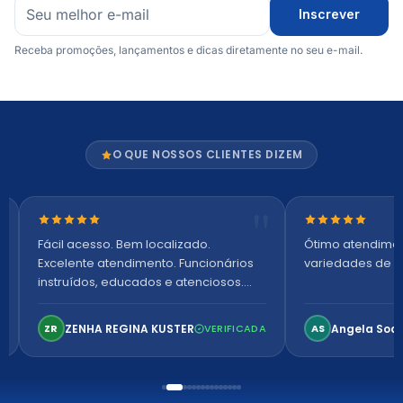
Inscrever
Receba promoções, lançamentos e dicas diretamente no seu e-mail.
O QUE NOSSOS CLIENTES DIZEM
Nota 5 de 5 estrelas
Nota 5 de 5 es
Fácil acesso. Bem localizado.
Ótimo atendime
Excelente atendimento. Funcionários
variedades de p
instruídos, educados e atenciosos.
Ambiente arejado, espaçoso e
confortável. Perfeito!
ZENHA REGINA KUSTER
Angela Soa
ZR
VERIFICADA
AS