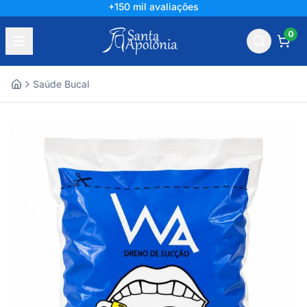
+150 mil avaliações
0
Saúde Bucal
Home