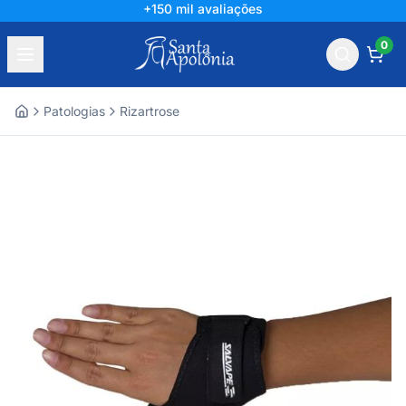
+150 mil avaliações
0
Patologias
Rizartrose
Home