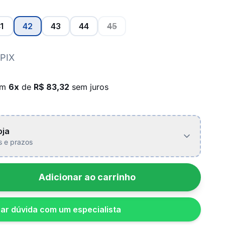
1
42
43
44
45
 PIX
em
6x
de
R$ 83,32
sem juros
oja
is e prazos
Adicionar ao carrinho
rar dúvida com um especialista