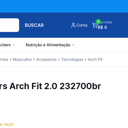
0
Carrinho
BUSCAR
Conta
R$ 0
chers
Nutrição e Alimentação
rrida
Masculino
Acessórios
Tecnologias
Arch Fit
rs Arch Fit 2.0 232700br
e veja!