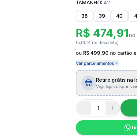
TAMANHO:
42
38
39
40
4
R$ 474,91
no
(5,00% de desconto)
ou
R$ 499,90
no cartão 
Ver parcelamentos
Retire grátis na l
Veja lojas disponíve
Ti