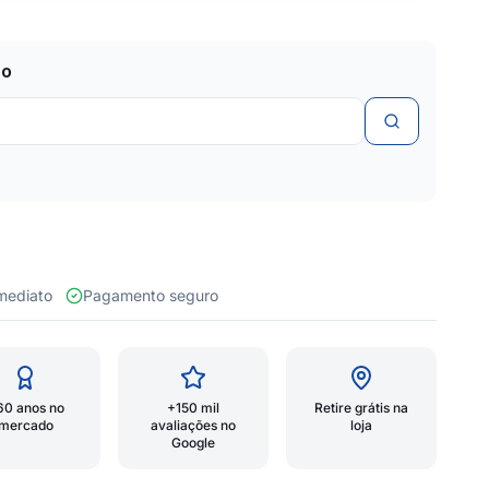
zo
 imediato
Pagamento seguro
60 anos no
+150 mil
Retire grátis na
mercado
avaliações no
loja
Google