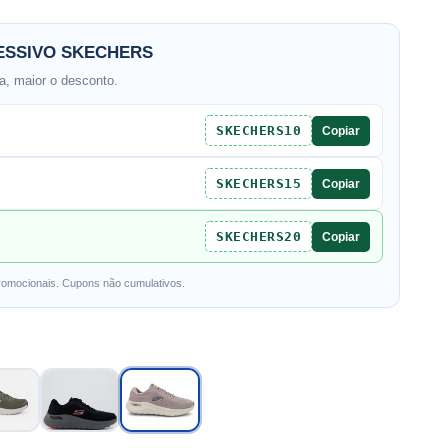
SSIVO SKECHERS
, maior o desconto.
SKECHERS10
Copiar
SKECHERS15
Copiar
SKECHERS20
Copiar
romocionais. Cupons não cumulativos.