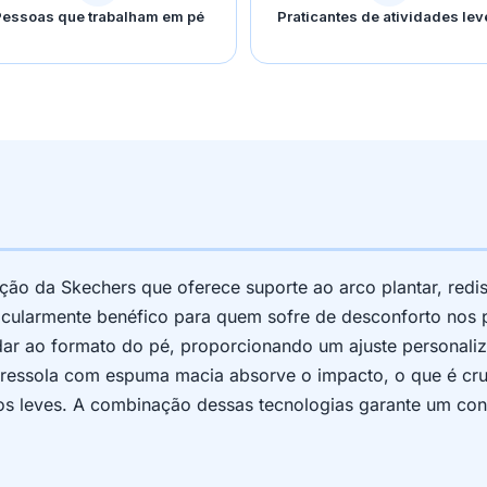
essoas que trabalham em pé
Praticantes de atividades lev
ção da Skechers que oferece suporte ao arco plantar, redi
ticularmente benéfico para quem sofre de desconforto nos p
ldar ao formato do pé, proporcionando um ajuste personali
tressola com espuma macia absorve o impacto, o que é cruc
os leves. A combinação dessas tecnologias garante um co