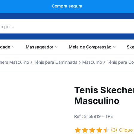
+150 mil avaliações
idade
Massageador
Meia de Compressão
Ske
hers Masculino
Tênis para Caminhada
Masculino
Tênis para Co
Tenis Skeche
Masculino
Ref.: 3158919 - TPE
(3)
Clique 