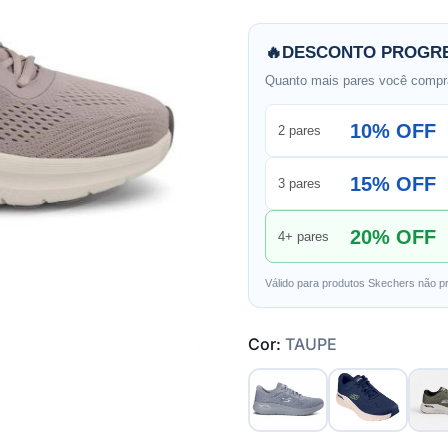
🔥
DESCONTO PROGRE
Quanto mais pares você compra
10% OFF
2 pares
15% OFF
3 pares
20% OFF
4+ pares
Válido para produtos Skechers não p
Cor:
TAUPE