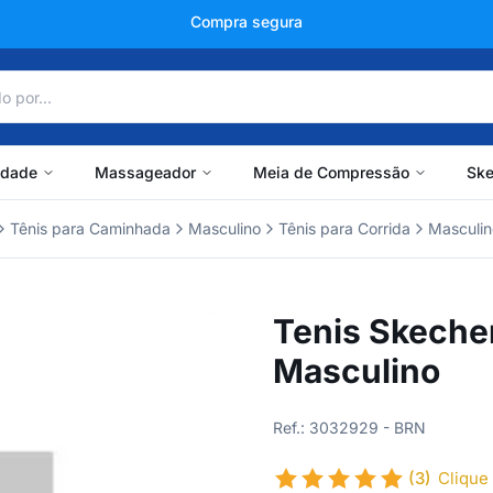
+150 mil avaliações
idade
Massageador
Meia de Compressão
Ske
Tênis para Caminhada
Masculino
Tênis para Corrida
Masculin
Tenis Skecher
Masculino
Ref.: 3032929 - BRN
(3)
Clique 