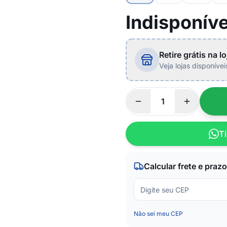
Indisponíve
Retire grátis na lo
Veja lojas disponíve
Ti
Calcular frete e prazo
Não sei meu CEP