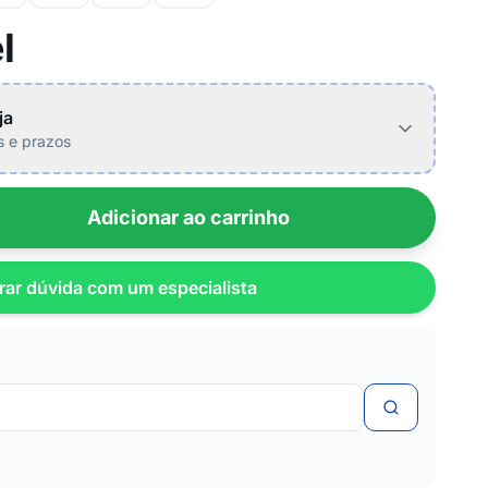
l
ja
is e prazos
Adicionar ao carrinho
rar dúvida com um especialista