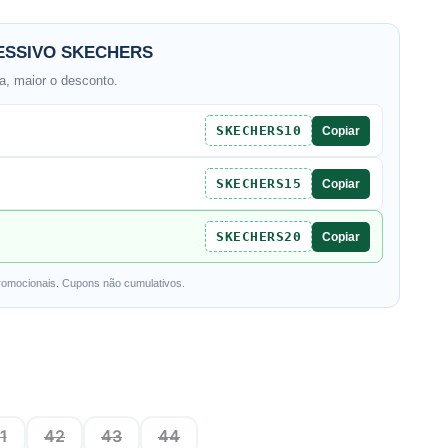
SSIVO SKECHERS
, maior o desconto.
SKECHERS10
Copiar
SKECHERS15
Copiar
SKECHERS20
Copiar
romocionais. Cupons não cumulativos.
1
42
43
44