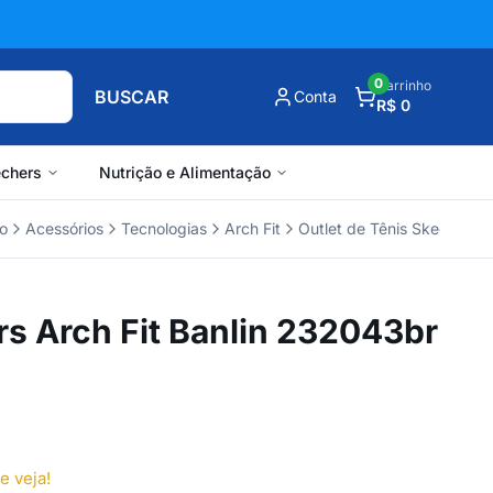
0
Carrinho
BUSCAR
Conta
R$ 0
chers
Nutrição e Alimentação
o
Acessórios
Tecnologias
Arch Fit
Outlet de Tênis Skechers
s Arch Fit Banlin 232043br
e veja!