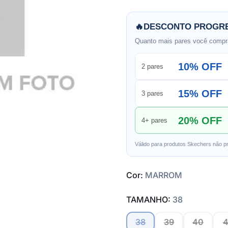
🔥
DESCONTO PROGRE
Quanto mais pares você compra
10% OFF
2 pares
15% OFF
3 pares
20% OFF
4+ pares
Válido para produtos Skechers não p
Cor:
MARROM
TAMANHO:
38
38
39
40
4