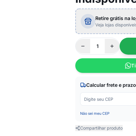
Retire grátis na lo
Veja lojas disponíve
Ti
Calcular frete e prazo
Não sei meu CEP
Compartilhar produto