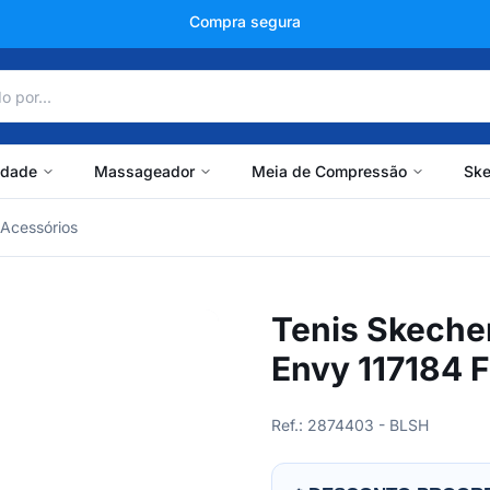
+150 mil avaliações
idade
Massageador
Meia de Compressão
Ske
Acessórios
Tenis Skeche
Envy 117184 
Ref.: 2874403 - BLSH