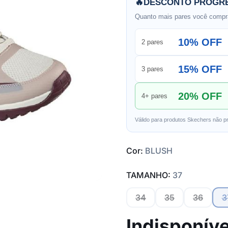
🔥
DESCONTO PROGRE
Quanto mais pares você compra
10% OFF
2 pares
15% OFF
3 pares
20% OFF
4+ pares
Válido para produtos Skechers não p
Cor:
BLUSH
TAMANHO:
37
34
35
36
3
Indisponíve