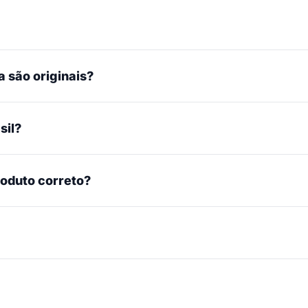
 são originais?
sil?
roduto correto?