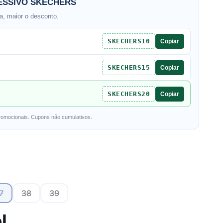
SSIVO SKECHERS
, maior o desconto.
SKECHERS10
Copiar
SKECHERS15
Copiar
SKECHERS20
Copiar
romocionais. Cupons não cumulativos.
7
38
39
l