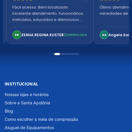
Nota 5 de 5 estrelas
Nota 5 de 5 es
Fácil acesso. Bem localizado.
Ótimo atendime
Excelente atendimento. Funcionários
variedades de p
instruídos, educados e atenciosos.
Ambiente arejado, espaçoso e
confortável. Perfeito!
ZENHA REGINA KUSTER
Angela Soa
ZR
VERIFICADA
AS
INSTITUCIONAL
Nossas lojas e horários
Sobre a Santa Apolônia
Blog
Como escolher a meia de compressão
Aluguel de Equipamentos