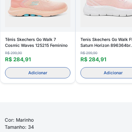
Tênis Skechers Go Walk 7
Tenis Skechers Go Walk F
Cosmic Waves 125215 Feminino
Saturn Horizon 896364br
Feminino
R$ 299,90
R$ 299,90
R$ 284,91
R$ 284,91
Adicionar
Adicionar
Cor: Marinho
Tamanho: 34