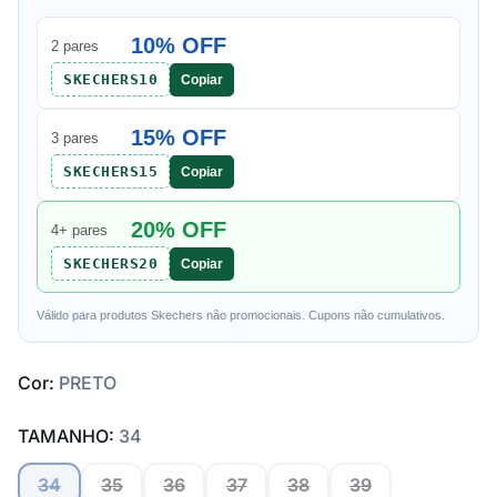
10% OFF
2 pares
SKECHERS10
Copiar
15% OFF
3 pares
SKECHERS15
Copiar
20% OFF
4+ pares
SKECHERS20
Copiar
Válido para produtos Skechers não promocionais. Cupons não cumulativos.
Cor:
PRETO
TAMANHO:
34
34
35
36
37
38
39