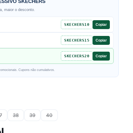
SSIVO SKECHERS
, maior o desconto.
SKECHERS10
Copiar
SKECHERS15
Copiar
SKECHERS20
Copiar
romocionais. Cupons não cumulativos.
7
38
39
40
l