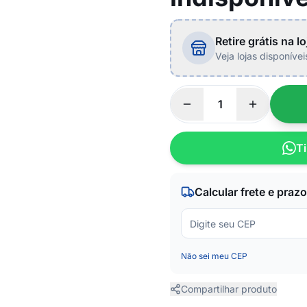
Retire grátis na lo
Veja lojas disponíve
Ti
Calcular frete e prazo
Não sei meu CEP
Compartilhar produto