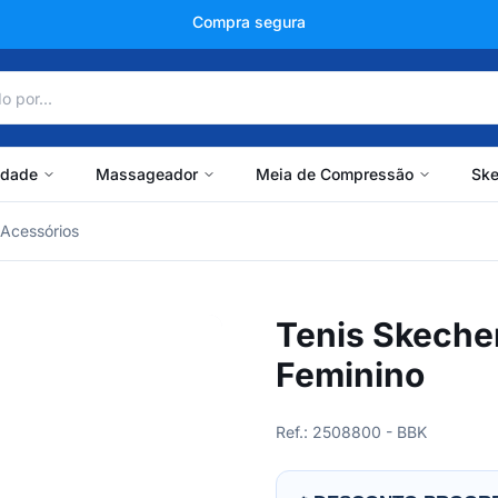
+150 mil avaliações
idade
Massageador
Meia de Compressão
Ske
Acessórios
Tenis Skeche
Feminino
Ref.: 2508800 - BBK