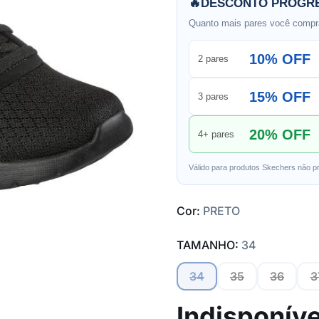
🔥
DESCONTO PROGRE
Quanto mais pares você compra
10% OFF
2 pares
15% OFF
3 pares
20% OFF
4+ pares
Válido para produtos Skechers não p
Cor:
PRETO
TAMANHO:
34
34
35
36
3
Indisponíve