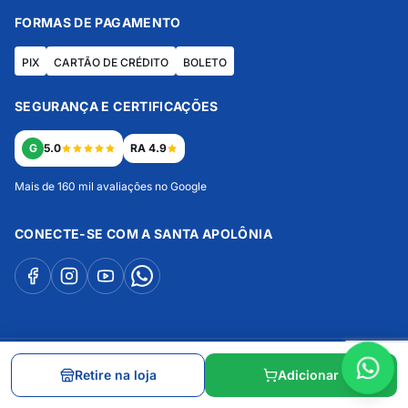
FORMAS DE PAGAMENTO
PIX
CARTÃO DE CRÉDITO
BOLETO
SEGURANÇA E CERTIFICAÇÕES
G
5.0
RA 4.9
Mais de 160 mil avaliações no Google
CONECTE-SE COM A SANTA APOLÔNIA
Copyright 2026 - Santa Apolônia - Avenida Marginal Leste, 2030 - Centro
Retire na loja
Adicionar
- Balneário Camboriú/SC - Razão Social: PRAIANA COMERCIO DE
PRODUTOS HOSPITALARES LTDA EPP - CNPJ: 82.858.903/0001-72