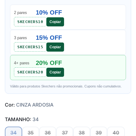
10% OFF
2 pares
SKECHERS10
Copiar
15% OFF
3 pares
SKECHERS15
Copiar
20% OFF
4+ pares
SKECHERS20
Copiar
Válido para produtos Skechers não promocionais. Cupons não cumulativos.
Cor:
CINZA ARDOSIA
TAMANHO:
34
34
35
36
37
38
39
40