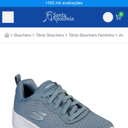
+150 mil avaliações
0
Skechers
Tênis Skechers
Tênis Skechers Feminino
Aces
Home