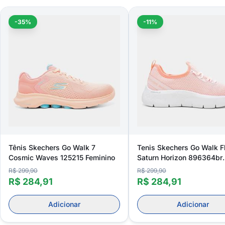
-35%
-11%
Tênis Skechers Go Walk 7
Tenis Skechers Go Walk F
Cosmic Waves 125215 Feminino
Saturn Horizon 896364br
Feminino
R$ 299,90
R$ 299,90
R$ 284,91
R$ 284,91
Adicionar
Adicionar