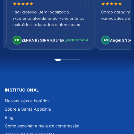
Nota 5 de 5 estrelas
Nota 5 de 5 es
Fácil acesso. Bem localizado.
Ótimo atendime
Excelente atendimento. Funcionários
variedades de p
instruídos, educados e atenciosos.
Ambiente arejado, espaçoso e
confortável. Perfeito!
ZENHA REGINA KUSTER
Angela Soa
ZR
VERIFICADA
AS
INSTITUCIONAL
Nossas lojas e horários
Sobre a Santa Apolônia
Blog
Como escolher a meia de compressão