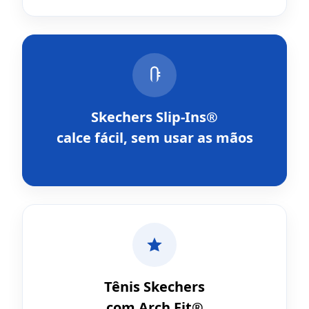
Skechers Slip-Ins®
calce fácil, sem usar as mãos
Tênis Skechers
com Arch Fit®