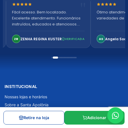
Nota 5 de 5 estrelas
Nota 5 de 5 es
Fácil acesso. Bem localizado.
Ótimo atendime
Excelente atendimento. Funcionários
variedades de p
instruídos, educados e atenciosos.
Ambiente arejado, espaçoso e
confortável. Perfeito!
ZENHA REGINA KUSTER
Angela Soa
ZR
VERIFICADA
AS
INSTITUCIONAL
Nossas lojas e horários
Sobre a Santa Apolônia
Blog
Retire na loja
Adicionar
Como escolher a meia de compressão