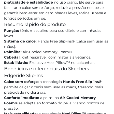
praticidade e estabilidade
no uso diário. Ele serve para
facilitar o calce sem esforço, reduzir a pressão nos pés e
garantir bem-estar em caminhadas leves, rotina urbana e
longos períodos em pé.
Resumo rápido do produto
Função:
tênis masculino para uso diário e caminhadas
leves.
Sistema de calce:
Hands Free Slip-ins® (calça sem usar as
mãos).
Palmilha:
Air-Cooled Memory Foam®.
Cabedal:
knit respirável, com materiais veganos.
Estabilidade:
Exclusive Heel Pillow™ no calcanhar.
Benefícios e diferenciais do Skechers
Edgeride Slip-Ins
Calce sem esforço:
a tecnologia
Hands Free Slip-ins®
permite calçar o tênis sem usar as mãos, trazendo mais
praticidade no dia a dia.
Conforto imediato:
a palmilha
Air-Cooled Memory
Foam®
se adapta ao formato do pé, aliviando pontos de
pressão.
Mais estabilidade:
a tecnologia
Heel Pillow™
mantém o