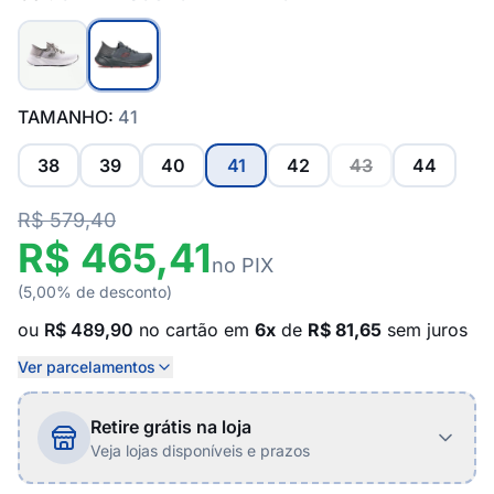
TAMANHO:
41
38
39
40
41
42
43
44
R$ 579,40
R$ 465,41
no PIX
(5,00% de desconto)
ou
R$ 489,90
no cartão em
6x
de
R$ 81,65
sem juros
Ver parcelamentos
Retire grátis na loja
Veja lojas disponíveis e prazos