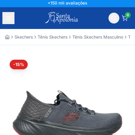
+150 mil avaliações
0
Skechers
Tênis Skechers
Tênis Skechers Masculino
Tên
Home
-15%