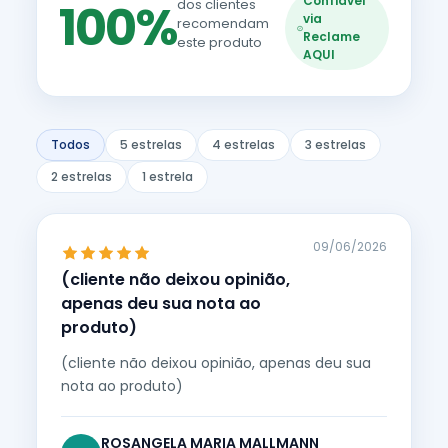
Confiável
100%
dos clientes
via
recomendam
Reclame
este produto
AQUI
Todos
5 estrelas
4 estrelas
3 estrelas
2 estrelas
1 estrela
09/06/2026
(cliente não deixou opinião,
apenas deu sua nota ao
produto)
(cliente não deixou opinião, apenas deu sua
nota ao produto)
ROSANGELA MARIA MALLMANN