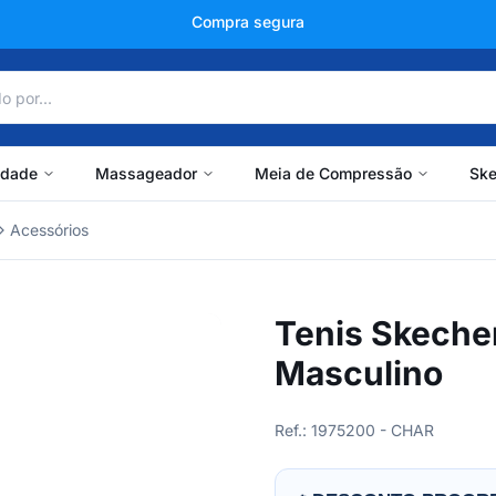
+150 mil avaliações
idade
Massageador
Meia de Compressão
Ske
Acessórios
Tenis Skeche
Masculino
Ref.: 1975200 - CHAR