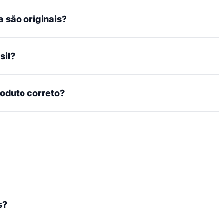
 são originais?
sil?
roduto correto?
s?