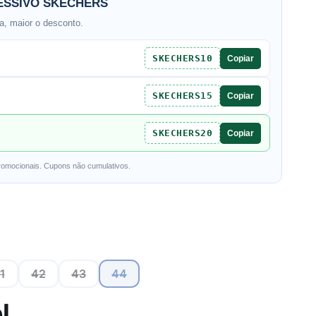
SSIVO SKECHERS
, maior o desconto.
SKECHERS10
Copiar
SKECHERS15
Copiar
SKECHERS20
Copiar
romocionais. Cupons não cumulativos.
1
42
43
44
l