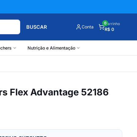
0
Carrinho
BUSCAR
Conta
R$ 0
chers
Nutrição e Alimentação
rs Flex Advantage 52186