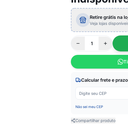
Retire grátis na lo
Veja lojas disponíve
Ti
Calcular frete e prazo
Não sei meu CEP
Compartilhar produto