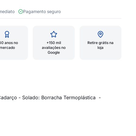
 imediato
Pagamento seguro
60 anos no
+150 mil
Retire grátis na
mercado
avaliações no
loja
Google
: Cadarço - Solado: Borracha Termoplástica -