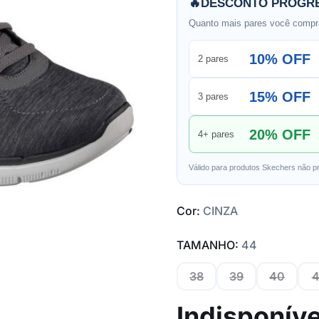
🔥
DESCONTO PROGRE
Quanto mais pares você compra
10% OFF
2 pares
15% OFF
3 pares
20% OFF
4+ pares
Válido para produtos Skechers não p
Cor:
CINZA
TAMANHO:
44
38
39
40
4
Indisponíve