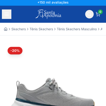
+150 mil avaliações
0
Skechers
Tênis Skechers
Tênis Skechers Masculino
Ace
Home
-20%