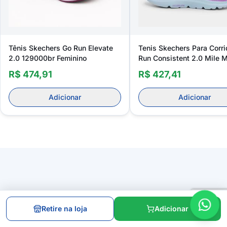
Tênis Skechers Go Run Elevate
Tenis Skechers Para Corr
2.0 129000br Feminino
Run Consistent 2.0 Mile 
128607br Feminino
R$ 474,91
R$ 427,41
Adicionar
Adicionar
Avaliações verificadas
Retire na loja
Adicionar
Veja a opinião de quem já