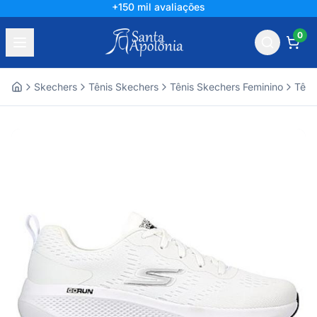
+150 mil avaliações
0
Skechers
Tênis Skechers
Tênis Skechers Feminino
Têni
Home