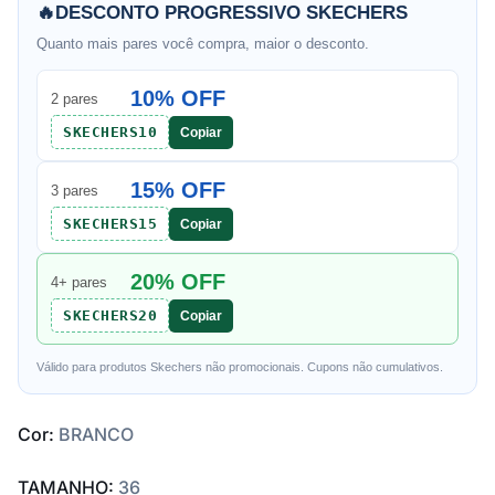
🔥
DESCONTO PROGRESSIVO SKECHERS
Quanto mais pares você compra, maior o desconto.
10% OFF
2 pares
SKECHERS10
Copiar
15% OFF
3 pares
SKECHERS15
Copiar
20% OFF
4+ pares
SKECHERS20
Copiar
Válido para produtos Skechers não promocionais. Cupons não cumulativos.
Cor:
BRANCO
TAMANHO:
36