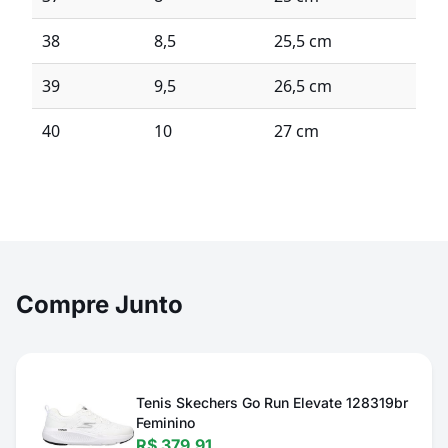
38
8,5
25,5 cm
39
9,5
26,5 cm
40
10
27 cm
Compre Junto
Tenis Skechers Go Run Elevate 128319br
Feminino
R$ 379,91