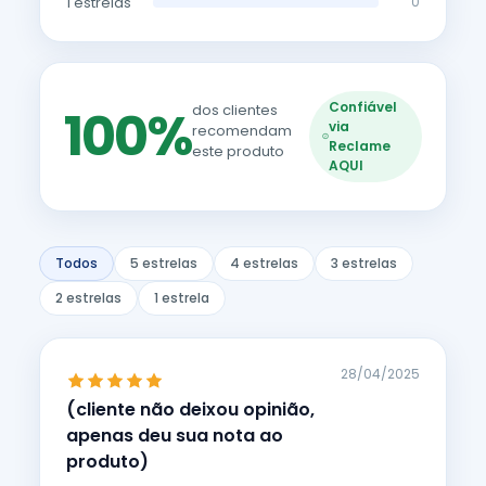
1 estrelas
0
Confiável
100%
dos clientes
via
recomendam
Reclame
este produto
AQUI
Todos
5 estrelas
4 estrelas
3 estrelas
2 estrelas
1 estrela
28/04/2025
(cliente não deixou opinião,
apenas deu sua nota ao
produto)