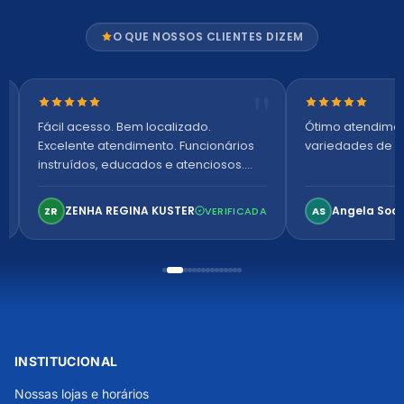
O QUE NOSSOS CLIENTES DIZEM
Nota 5 de 5 estrelas
Nota 5 de 5 es
Fácil acesso. Bem localizado.
Ótimo atendime
Excelente atendimento. Funcionários
variedades de p
instruídos, educados e atenciosos.
Ambiente arejado, espaçoso e
confortável. Perfeito!
ZENHA REGINA KUSTER
Angela Soa
ZR
VERIFICADA
AS
INSTITUCIONAL
Nossas lojas e horários