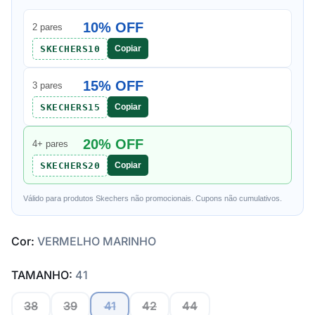
10% OFF
2 pares
SKECHERS10
Copiar
15% OFF
3 pares
SKECHERS15
Copiar
20% OFF
4+ pares
SKECHERS20
Copiar
Válido para produtos Skechers não promocionais. Cupons não cumulativos.
Cor:
VERMELHO MARINHO
TAMANHO:
41
38
39
41
42
44