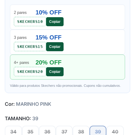
10% OFF
2 pares
SKECHERS10
Copiar
15% OFF
3 pares
SKECHERS15
Copiar
20% OFF
4+ pares
SKECHERS20
Copiar
Válido para produtos Skechers não promocionais. Cupons não cumulativos.
Cor:
MARINHO PINK
TAMANHO:
39
34
35
36
37
38
39
40