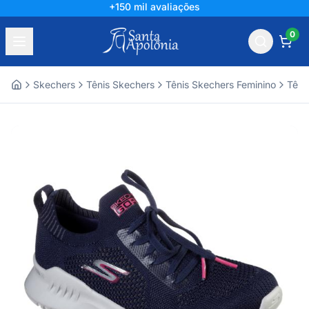
+150 mil avaliações
0
Skechers
Tênis Skechers
Tênis Skechers Feminino
Têni
Home