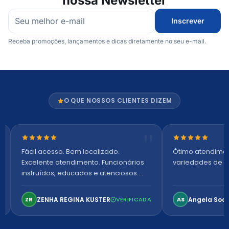
nossa Newsletter
Inscrever
Receba promoções, lançamentos e dicas diretamente no seu e-mail.
O QUE NOSSOS CLIENTES DIZEM
Nota 5 de 5 estrelas
Nota 5 de 5 es
Fácil acesso. Bem localizado.
Ótimo atendime
Excelente atendimento. Funcionários
variedades de p
instruídos, educados e atenciosos.
Ambiente arejado, espaçoso e
confortável. Perfeito!
ZENHA REGINA KUSTER
Angela Soa
ZR
VERIFICADA
AS