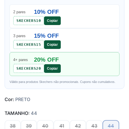
10% OFF
2 pares
SKECHERS10
Copiar
15% OFF
3 pares
SKECHERS15
Copiar
20% OFF
4+ pares
SKECHERS20
Copiar
Válido para produtos Skechers não promocionais. Cupons não cumulativos.
Cor:
PRETO
TAMANHO:
44
38
39
40
41
42
43
44