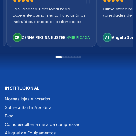
Nota 5 de 5 estrelas
Nota 5 de 5 es
Fácil acesso. Bem localizado.
Ótimo atendime
Excelente atendimento. Funcionários
variedades de p
instruídos, educados e atenciosos.
Ambiente arejado, espaçoso e
confortável. Perfeito!
ZENHA REGINA KUSTER
Angela Soa
ZR
VERIFICADA
AS
INSTITUCIONAL
Nossas lojas e horários
Sobre a Santa Apolônia
Blog
Como escolher a meia de compressão
Aluguel de Equipamentos