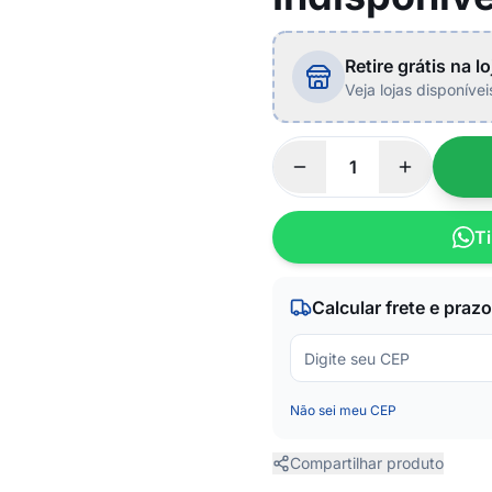
Retire grátis na lo
Veja lojas disponíve
Ti
Calcular frete e prazo
Não sei meu CEP
Compartilhar produto