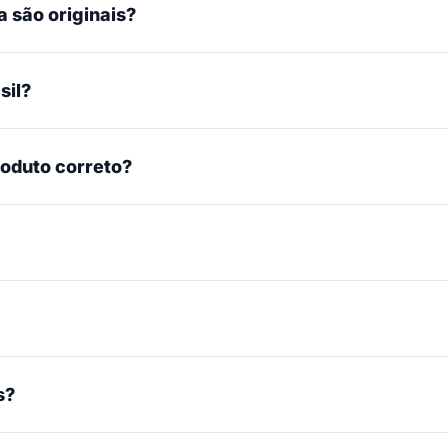
 são originais?
sil?
roduto correto?
s?