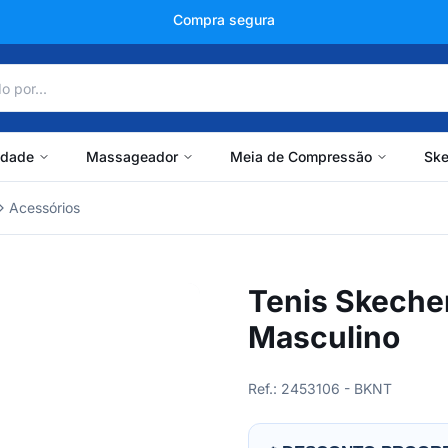
+150 mil avaliações
idade
Massageador
Meia de Compressão
Ske
Acessórios
Tenis Skeche
Masculino
Ref.: 2453106 - BKNT