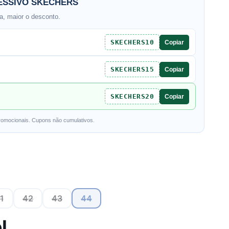
SSIVO SKECHERS
, maior o desconto.
SKECHERS10
Copiar
SKECHERS15
Copiar
SKECHERS20
Copiar
romocionais. Cupons não cumulativos.
1
42
43
44
l