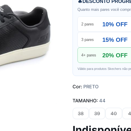
🔥
DESCONTO PROGRE
Quanto mais pares você compra
10% OFF
2 pares
15% OFF
3 pares
20% OFF
4+ pares
Válido para produtos Skechers não p
Cor:
PRETO
TAMANHO:
44
38
39
40
4
Indisponíve