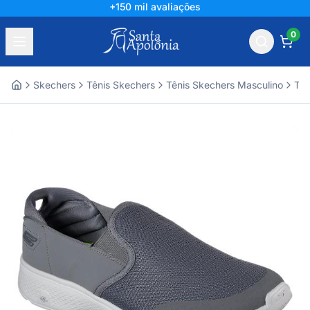
+150 mil avaliações
0
Skechers
Tênis Skechers
Tênis Skechers Masculino
Tên
Home