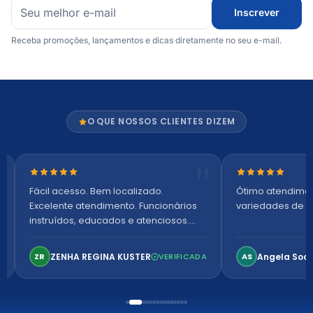
Inscrever
Receba promoções, lançamentos e dicas diretamente no seu e-mail.
O QUE NOSSOS CLIENTES DIZEM
Nota 5 de 5 estrelas
Nota 5 de 5 es
Fácil acesso. Bem localizado.
Ótimo atendime
Excelente atendimento. Funcionários
variedades de p
instruídos, educados e atenciosos.
Ambiente arejado, espaçoso e
confortável. Perfeito!
ZENHA REGINA KUSTER
Angela Soa
ZR
VERIFICADA
AS