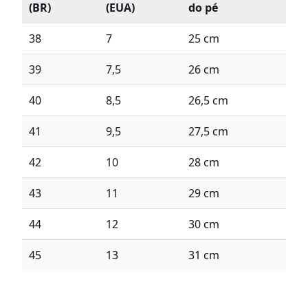
(BR)
(EUA)
do pé
38
7
25 cm
39
7,5
26 cm
40
8,5
26,5 cm
41
9,5
27,5 cm
42
10
28 cm
43
11
29 cm
44
12
30 cm
45
13
31 cm