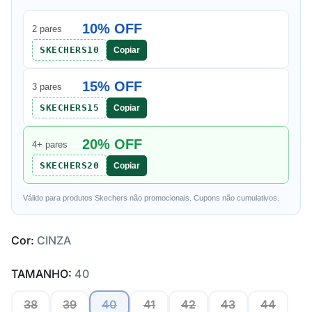
10% OFF
2 pares
SKECHERS10
Copiar
15% OFF
3 pares
SKECHERS15
Copiar
20% OFF
4+ pares
SKECHERS20
Copiar
Válido para produtos Skechers não promocionais. Cupons não cumulativos.
Cor:
CINZA
TAMANHO:
40
38
39
40
41
42
43
44