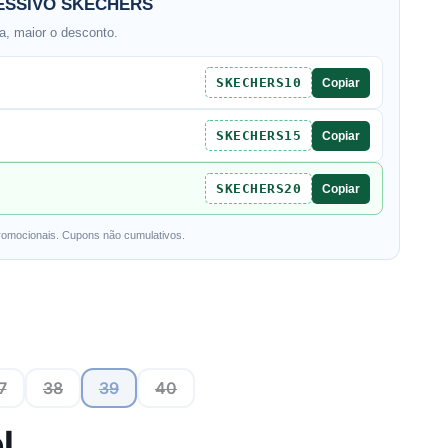
SSIVO SKECHERS
, maior o desconto.
SKECHERS10
Copiar
SKECHERS15
Copiar
SKECHERS20
Copiar
romocionais. Cupons não cumulativos.
7
38
39
40
l