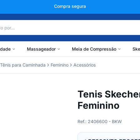
+150 mil avaliações
idade
Massageador
Meia de Compressão
Ske
Tênis para Caminhada
Feminino
Acessórios
Tenis Skeche
Feminino
Ref.: 2406600 - BKW