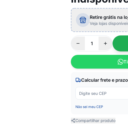
Retire grátis na lo
Veja lojas disponíve
Ti
Calcular frete e prazo
Não sei meu CEP
Compartilhar produto