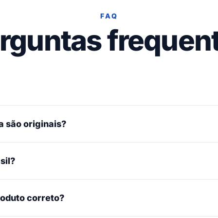
FAQ
rguntas frequen
 são originais?
sil?
roduto correto?