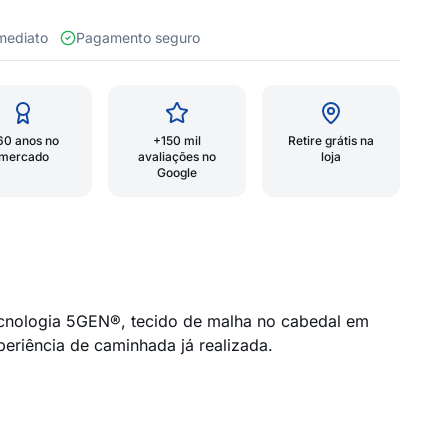
 imediato
Pagamento seguro
60 anos no
+150 mil
Retire grátis na
mercado
avaliações no
loja
Google
ecnologia 5GEN®, tecido de malha no cabedal em
riência de caminhada já realizada.