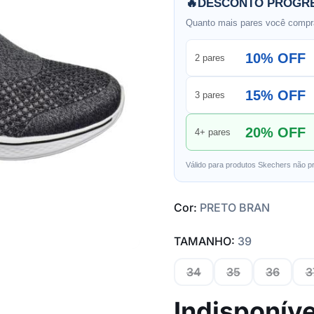
🔥
DESCONTO PROGRE
Quanto mais pares você compra
10% OFF
2 pares
15% OFF
3 pares
20% OFF
4+ pares
Válido para produtos Skechers não p
Cor:
PRETO BRAN
TAMANHO:
39
34
35
36
3
Indisponíve