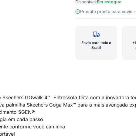
Disponível:
Em estoque
Produto pronto para envio
Envio para todo o
+
Brasil
o Skechers GOwalk 4™. Entressola feita com a inovadora t
va palmilha Skechers Goga Max™ para a mais avançada expe
ecimento 5GEN®
rgia em cada passo
ente conforme você caminha
ortável