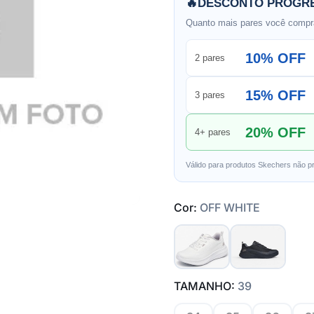
🔥
DESCONTO PROGRE
Quanto mais pares você compra
10% OFF
2 pares
15% OFF
3 pares
20% OFF
4+ pares
Válido para produtos Skechers não p
Cor:
OFF WHITE
TAMANHO:
39