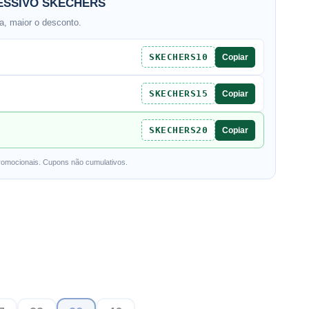
SSIVO SKECHERS
, maior o desconto.
SKECHERS10
Copiar
SKECHERS15
Copiar
SKECHERS20
Copiar
romocionais. Cupons não cumulativos.