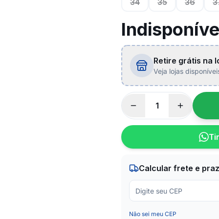
34
35
36
3
Indisponíve
Retire grátis na l
Veja lojas disponíve
Ti
Calcular frete e pra
Não sei meu CEP