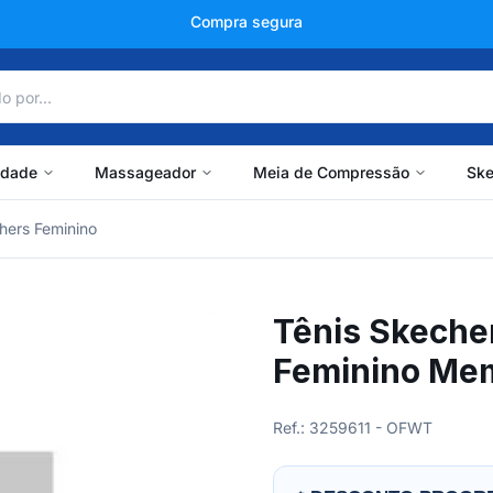
+150 mil avaliações
idade
Massageador
Meia de Compressão
Ske
hers Feminino
Tênis Skeche
Feminino Me
Ref.: 3259611 - OFWT