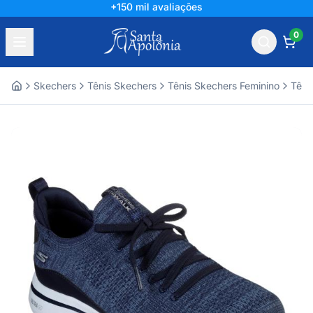
+150 mil avaliações
0
Skechers
Tênis Skechers
Tênis Skechers Feminino
Têni
Home