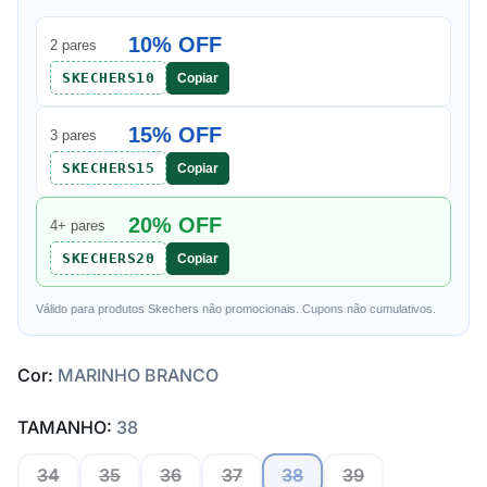
10% OFF
2 pares
SKECHERS10
Copiar
15% OFF
3 pares
SKECHERS15
Copiar
20% OFF
4+ pares
SKECHERS20
Copiar
Válido para produtos Skechers não promocionais. Cupons não cumulativos.
Cor:
MARINHO BRANCO
TAMANHO:
38
34
35
36
37
38
39