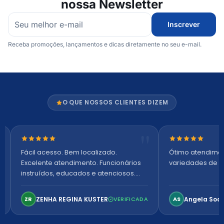
nossa Newsletter
Inscrever
Receba promoções, lançamentos e dicas diretamente no seu e-mail.
O QUE NOSSOS CLIENTES DIZEM
Nota 5 de 5 estrelas
Nota 5 de 5 es
Fácil acesso. Bem localizado.
Ótimo atendime
Excelente atendimento. Funcionários
variedades de p
instruídos, educados e atenciosos.
Ambiente arejado, espaçoso e
confortável. Perfeito!
ZENHA REGINA KUSTER
Angela Soa
ZR
VERIFICADA
AS