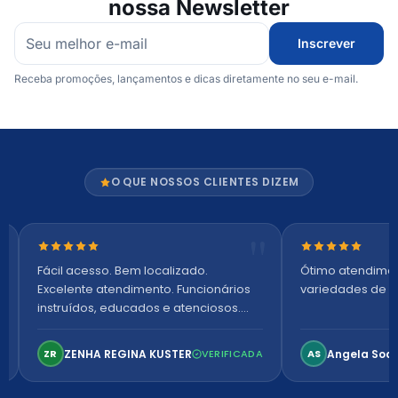
nossa Newsletter
Inscrever
Receba promoções, lançamentos e dicas diretamente no seu e-mail.
O QUE NOSSOS CLIENTES DIZEM
Nota 5 de 5 estrelas
Nota 5 de 5 es
Fácil acesso. Bem localizado.
Ótimo atendime
Excelente atendimento. Funcionários
variedades de p
instruídos, educados e atenciosos.
Ambiente arejado, espaçoso e
confortável. Perfeito!
ZENHA REGINA KUSTER
Angela Soa
ZR
VERIFICADA
AS