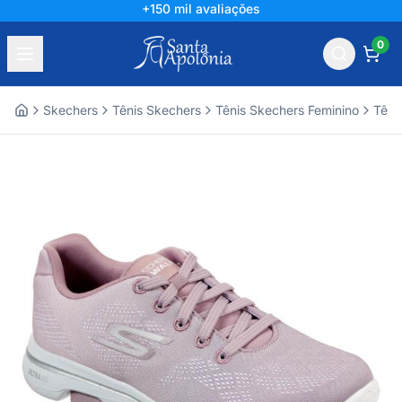
+150 mil avaliações
0
Skechers
Tênis Skechers
Tênis Skechers Feminino
Têni
Home