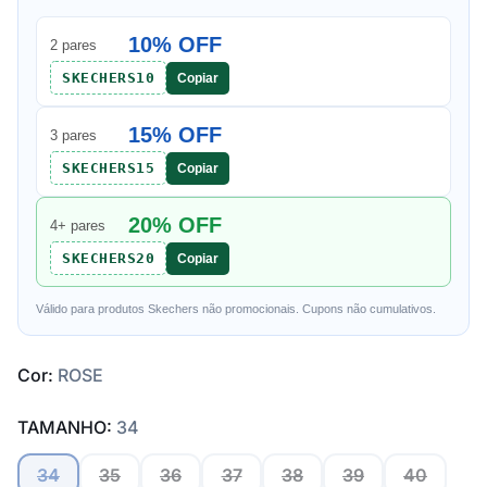
10% OFF
2 pares
SKECHERS10
Copiar
15% OFF
3 pares
SKECHERS15
Copiar
20% OFF
4+ pares
SKECHERS20
Copiar
Válido para produtos Skechers não promocionais. Cupons não cumulativos.
Cor:
ROSE
TAMANHO:
34
34
35
36
37
38
39
40